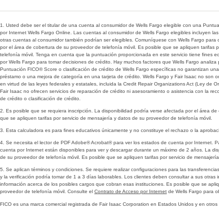
1. Usted debe ser el titular de una cuenta al consumidor de Wells Fargo elegible con una Puntua
por Internet Wells Fargo Online. Las cuentas al consumidor de Wells Fargo elegibles incluyen las
otras cuentas al consumidor también podrían ser elegibles. Comuníquese con Wells Fargo para o
por el área de cobertura de su proveedor de telefonía móvil. Es posible que se apliquen tarifas
telefonía móvil. Tenga en cuenta que la puntuación proporcionada en este servicio tiene fines 
por Wells Fargo para tomar decisiones de crédito. Hay muchos factores que Wells Fargo analiza p
Puntuación FICO® Score o clasificación de crédito de Wells Fargo específicas no garantizan una
préstamo o una mejora de categoría en una tarjeta de crédito. Wells Fargo y Fair Isaac no son o
en virtud de las leyes federales y estatales, incluida la Credit Repair Organizations Act (Ley de
Fair Isaac no ofrecen servicios de reparación de crédito ni asesoramiento o asistencia con la recon
de crédito o clasificación de crédito.
2. Es posible que se requiera inscripción. La disponibilidad podría verse afectada por el área de
que se apliquen tarifas por servicio de mensajería y datos de su proveedor de telefonía móvil.
3. Esta calculadora es para fines educativos únicamente y no constituye el rechazo o la aprobaci
4. Se necesita el lector de PDF Adobe® Acrobat® para ver los estados de cuenta por Internet. Pa
cuenta por Internet están disponibles para ver y descargar durante un máximo de 2 años. La dis
de su proveedor de telefonía móvil. Es posible que se apliquen tarifas por servicio de mensajerí
5. Se aplican términos y condiciones. Se requiere realizar configuraciones para las transferencia
y la verificación podría tomar de 1 a 3 días laborables. Los clientes deben consultar a sus otras
información acerca de los posibles cargos que cobran esas instituciones. Es posible que se apliq
proveedor de telefonía móvil. Consulte el
Contrato de Acceso por Internet
de Wells Fargo para o
FICO es una marca comercial registrada de Fair Isaac Corporation en Estados Unidos y en otros